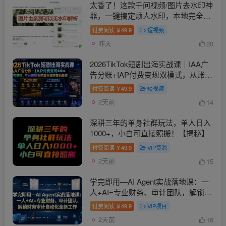
太香了！这款千问视频/图片去水印神
器，一键搞定烦人水印，本地完全免
费，浏览器拓展插件
付费阅读
49.9
短视频
￥
昨天
20
2026TikTok短剧出海实战课｜IAA广
告分账+IAP付费变现双模式，从账号
搭建、平台规则到回款全流程落地教
付费阅读
49.9
短视频
￥
程
2天前
14
深耕三年的单身社群玩法，单人日入
1000+，小白可直接照搬！【揭秘】
付费阅读
49.9
VIP资源
￥
2天前
15
学完即用—AI Agent实战落地课：一
人+AI=专业财务、审计团队，解锁财
务审计自动化全新工作模式（更新
付费阅读
49.9
VIP项目
￥
0804）
2天前
16