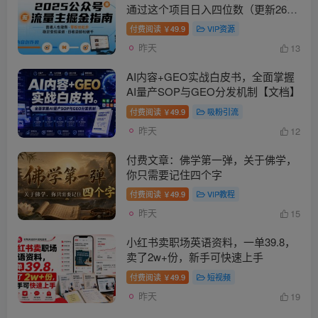
通过这个项目日入四位数（更新26年
8月）
付费阅读
49.9
VIP资源
￥
昨天
13
AI内容+GEO实战白皮书，全面掌握
AI量产SOP与GEO分发机制【文档】
付费阅读
49.9
吸粉引流
￥
昨天
12
付费文章：佛学第一弹，关于佛学，
你只需要记住四个字
付费阅读
49.9
VIP教程
￥
昨天
15
小红书卖职场英语资料，一单39.8，
卖了2w+份，新手可快速上手
付费阅读
49.9
短视频
￥
昨天
19