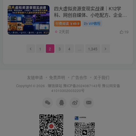
四大虚拟资源变现实战课｜K12学
科、网创自媒体、小吃配方、企业管
理四大赛道，带你从零搭建个人虚拟
付费阅读
49.9
VIP教程
￥
资源变现矩阵
2天前
19
1
2
3
4
…
1,345
友链申请
免责声明
广告合作
关于我们
Copyright © 2026 ·
赚钱驿站
豫ICP备2024087143号 豫公网安备
41010302003220号