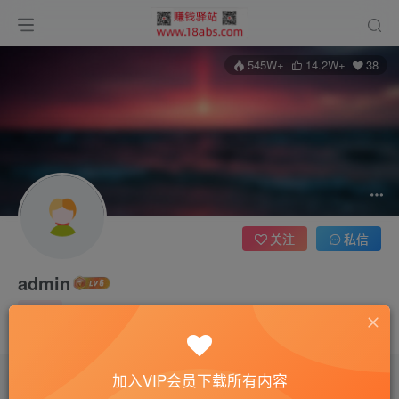
545W+
14.2W+
38
关注
私信
admin
管理员
这家伙很懒，什么都没有写...
加入VIP会员下载所有内容
文章
16132
收藏
0
版块
0
帖子
0
粉丝
38