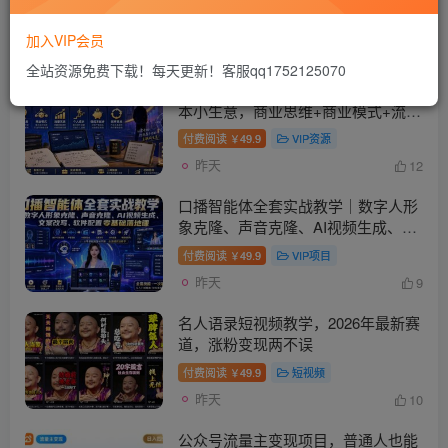
加入VIP会员
发布
排序
16132
全站资源免费下载！每天更新！客服qq1752125070
互联网新个体创业课｜从零搭建低成
本小生意，商业思维+商业模式+流量
实战+个人成长全闭环教程
付费阅读
49.9
VIP资源
￥
昨天
12
口播智能体全套实战教学｜数字人形
象克隆、声音克隆、AI视频生成、文
案改写、软件配置零基础落地课
付费阅读
49.9
VIP项目
￥
昨天
9
名人语录短视频教学，2026年最新赛
道，涨粉变现两不误
付费阅读
49.9
短视频
￥
昨天
10
公众号流量主变现项目，普通人也能