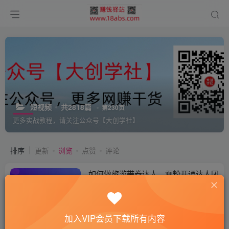
短视频
共2818篇
第230页
更多实战教程，请关注公众号【大创学社】
排序
更新
浏览
点赞
评论
如何做旅游带券达人，​零粉开通达人团
购，旅游达人0粉可变现
付费阅读
10
￥
3年前
0
加入VIP会员下载所有内容