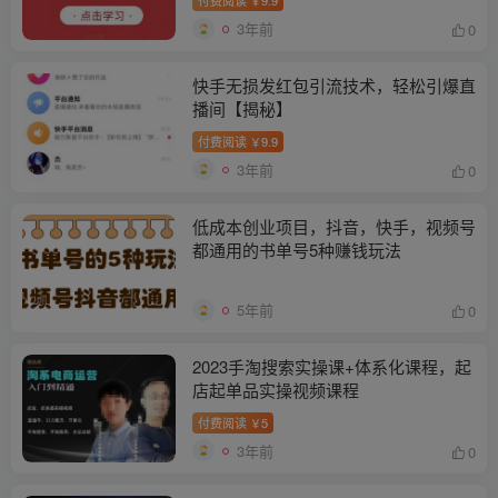
￥
3年前
0
快手无损发红包引流技术，轻松引爆直
播间【揭秘】
付费阅读
9.9
￥
3年前
0
低成本创业项目，抖音，快手，视频号
都通用的书单号5种赚钱玩法
5年前
0
2023手淘搜索实操课+体系化课程，​起
店起单品实操视频课程
付费阅读
5
￥
3年前
0