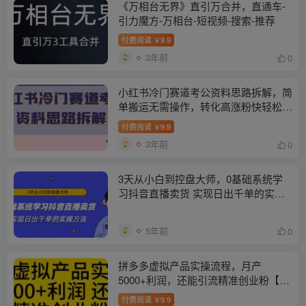
《万相台无界》直引万合并，直通车-
引力魔方-万相台-短视频-搜索-推荐
付费阅读
9.9
￥
3年前
0
小红书冷门赛道考公资料思路拆解，简
单搬运无需操作，转化高涨粉快轻松月
入过万
付费阅读
9.9
￥
3年前
0
3天从小白到控盘大师，0基础系统学
习抖音直播卖货 实现日出千单的实操
方法
5年前
0
拼多多虚拟产品实操流程，月产
5000+利润，还能引流精准创业粉【揭
秘】
付费阅读
9.9
￥