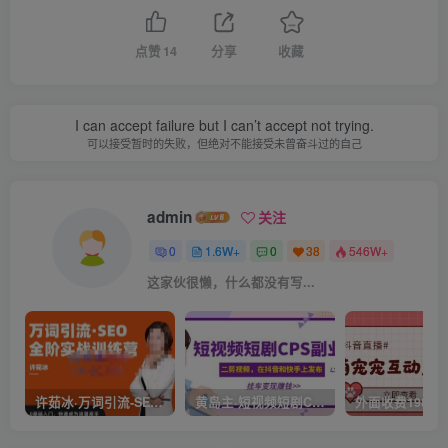
点赞
14
分享
收藏
I can accept failure but I can’t accept not trying.
可以接受暂时的失败，但绝对不能接受未曾奋斗过的自己
admin
关注
0
1.6W+
0
38
546W+
这家伙很懒，什么都没有写...
许茹冰·万词引流-SEO全阶实战训练营，0基础入门，快速成为流量高手
黄岛主·短视频短剧CPS副业项目：二剪视频在抖音和快手上发布，挂车变现