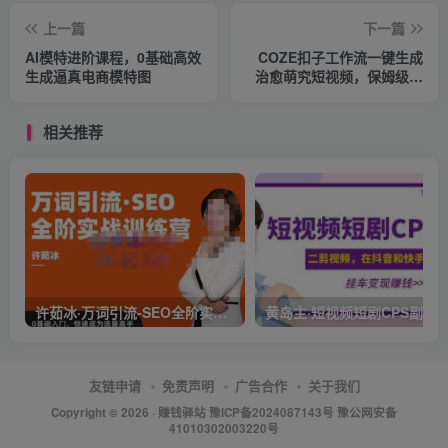
上一篇
下一篇
AI模特进阶课程，0基础高效
COZE扣子工作流一键生成
生成逼真电商模特图
治愈萌究短视频，保姆级教
程-智能体搭建-项目实操
相关推荐
许茹冰·万词引流-SEO全阶实战训练营，0基础入门，快速成为流量高手
友链申请
免责声明
广告合作
关于我们
Copyright © 2026 ·
赚钱驿站
豫ICP备2024087143号 豫公网安备
41010302003220号