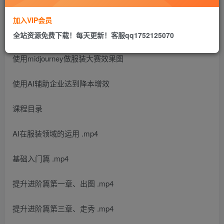
加入VIP会员
熟悉AI在服装领域的运用介绍
全站资源免费下载！每天更新！客服qq1752125070
使用midjourney做服装大赛效果图
使用AI辅助企业达到降本增效
课程目录
AI在服装领域的运用 .mp4
基础入门篇 .mp4
提升进阶篇第一章、出图 .mp4
提升进阶篇第三章、走秀 .mp4