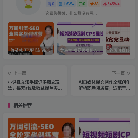
0
1.6W+
0
38
545W+
这家伙很懒，什么都没有写...
许茹冰·万词引流-SEO全阶实战训练营，0基础入门，快速成为流量高手
黄岛主·短视频短剧CPS副业项目：二剪视频在抖音和快手上发布，挂车变现
上一篇
下一篇
小说推文知乎标记多图文玩
AI自媒体爆文创作全域创作
法，每天3位数收益爆单实操
解析职场领域篇，适配于公
课
众号、知乎、头条，月入
1W+
相关推荐