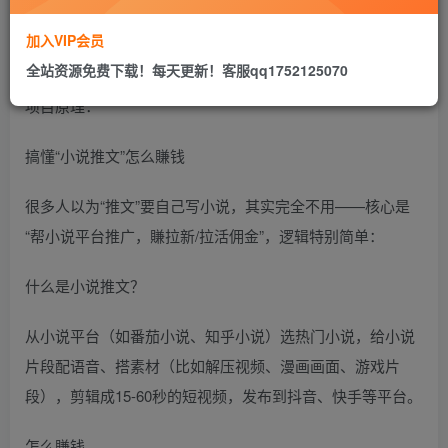
加入VIP会员
全站资源免费下载！每天更新！客服qq1752125070
项目原理：
搞懂“小说推文”怎么賺钱
很多人以为“推文”要自己写小说，其实完全不用——核心是
“帮小说平台推广，賺拉新/拉活佣金”，逻辑特别简单：
什么是小说推文？
从小说平台（如番茄小说、知乎小说）选热门小说，给小说
片段配语音、搭素材（比如解压视频、漫画画面、游戏片
段），剪辑成15-60秒的短视频，发布到抖音、快手等平台。
怎么賺钱